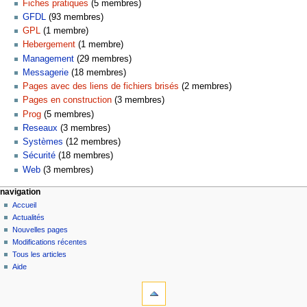
Fiches pratiques
‏‎ (5 membres)
GFDL
‏‎ (93 membres)
GPL
‏‎ (1 membre)
Hebergement
‏‎ (1 membre)
Management
‏‎ (29 membres)
Messagerie
‏‎ (18 membres)
Pages avec des liens de fichiers brisés
‏‎ (2 membres)
Pages en construction
‏‎ (3 membres)
Prog
‏‎ (5 membres)
Reseaux
‏‎ (3 membres)
Systèmes
‏‎ (12 membres)
Sécurité
‏‎ (18 membres)
Web
‏‎ (3 membres)
navigation
Accueil
Actualités
Nouvelles pages
Modifications récentes
Tous les articles
Aide