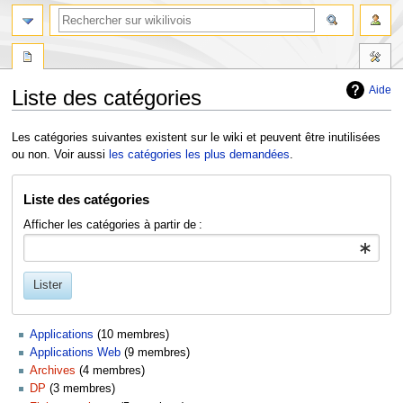
Aide
Liste des catégories
Aller
Aller
Les catégories suivantes existent sur le wiki et peuvent être inutilisées
à
à
ou non. Voir aussi
les catégories les plus demandées
.
la
la
navigation
recherche
Liste des catégories
Afficher les catégories à partir de :
Lister
Applications
‏‎ (10 membres)
Applications Web
‏‎ (9 membres)
Archives
‏‎ (4 membres)
DP
‏‎ (3 membres)