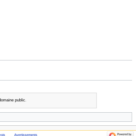
domaine public.
vois
Avertissements