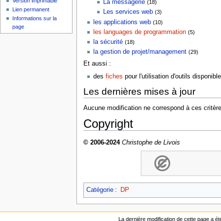
Version imprimable
La messagerie
(18)
Lien permanent
Les services web
(3)
Informations sur la
les applications web
(10)
page
les languages de programmation
(5)
la sécurité
(18)
la gestion de projet/management
(29)
Et aussi :
des
fiches
pour l'utilisation d'outils disponibl
Les dernières mises à jour
Aucune modification ne correspond à ces critère
Copyright
© 2006-2024
Christophe de Livois
Catégorie
:
DP
La dernière modification de cette page a ét