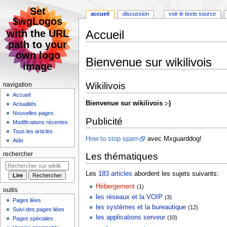
accueil
discussion
voir le texte source
Accueil
Aller
Aller
Bienvenue sur wikilivois
à
à
la
la
navigation
recherche
Wikilivois
navigation
Accueil
Bienvenue sur wikilivois :-)
Actualités
Nouvelles pages
Publicité
Modifications récentes
Tous les articles
How to stop spam
avec Mxguarddog!
Aide
rechercher
Les thématiques
Les
183 articles
abordent les sujets suivants:
Hébergement
(1)
outils
les réseaux et la VOIP
(3)
Pages liées
les systèmes et la bureautique
(12)
Suivi des pages liées
les applications serveur
(10)
Pages spéciales