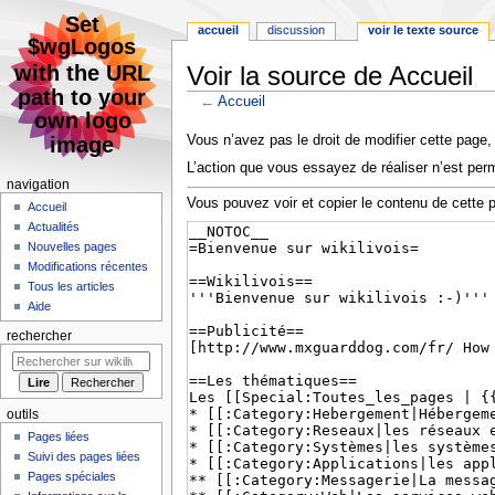
accueil
discussion
voir le texte source
Voir la source de Accueil
←
Accueil
Aller
Aller
Vous n’avez pas le droit de modifier cette page, 
à
à
L’action que vous essayez de réaliser n’est perm
la
la
navigation
navigation
recherche
Vous pouvez voir et copier le contenu de cette 
Accueil
Actualités
Nouvelles pages
Modifications récentes
Tous les articles
Aide
rechercher
outils
Pages liées
Suivi des pages liées
Pages spéciales