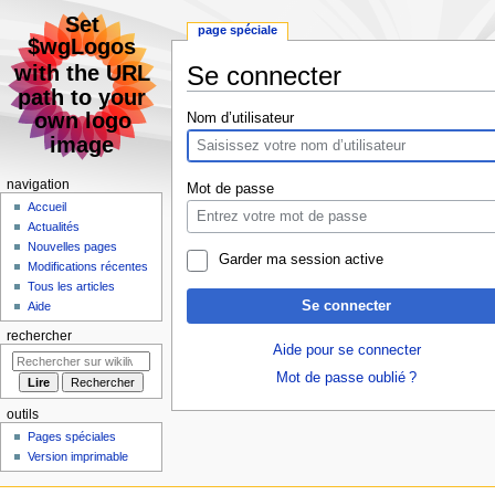
page spéciale
Se connecter
Aller
Aller
Nom d’utilisateur
à
à
la
la
navigation
recherche
navigation
Mot de passe
Accueil
Actualités
Nouvelles pages
Garder ma session active
Modifications récentes
Tous les articles
Se connecter
Aide
rechercher
Aide pour se connecter
Mot de passe oublié ?
outils
Pages spéciales
Version imprimable